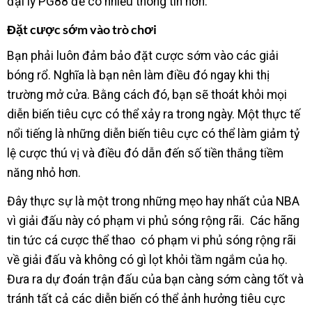
đại lý PG88 để có nhiều thông tin hơn.
Đặt cược sớm vào trò chơi
Bạn phải luôn đảm bảo đặt cược sớm vào các giải
bóng rổ. Nghĩa là bạn nên làm điều đó ngay khi thị
trường mở cửa. Bằng cách đó, bạn sẽ thoát khỏi mọi
diễn biến tiêu cực có thể xảy ra trong ngày. Một thực tế
nổi tiếng là những diễn biến tiêu cực có thể làm giảm tỷ
lệ cược thú vị và điều đó dẫn đến số tiền thắng tiềm
năng nhỏ hơn.
Đây thực sự là một trong những mẹo hay nhất của NBA
vì giải đấu này có phạm vi phủ sóng rộng rãi. Các hãng
tin tức cá cược thể thao có phạm vi phủ sóng rộng rãi
về giải đấu và không có gì lọt khỏi tầm ngắm của họ.
Đưa ra dự đoán trận đấu của bạn càng sớm càng tốt và
tránh tất cả các diễn biến có thể ảnh hưởng tiêu cực