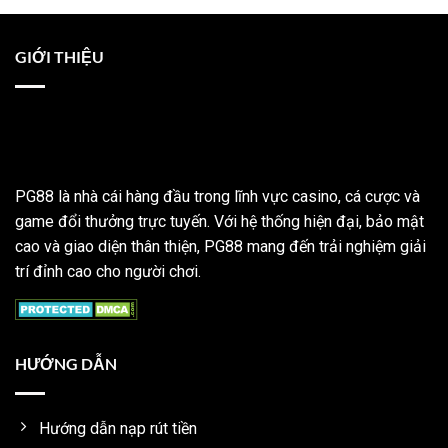
PG88
tỷ
–
lệ
Luật
thưởng
Chơi,
GIỚI THIỆU
hấp
Thuật
dẫn
Ngữ
Và
Tỷ
Lệ
Đổi
Thưởng
PG88 là nhà cái hàng đầu trong lĩnh vực casino, cá cược và
game đổi thưởng trực tuyến. Với hệ thống hiện đại, bảo mật
cao và giao diện thân thiện, PG88 mang đến trải nghiệm giải
trí đỉnh cao cho người chơi.
HƯỚNG DẪN
Hướng dẫn nạp rút tiền