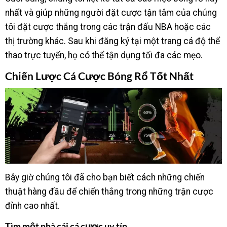
nhất và giúp những người đặt cược tận tâm của chúng
tôi đặt cược thắng trong các trận đấu NBA hoặc các
thị trường khác. Sau khi đăng ký tại một trang cá độ thể
thao trực tuyến, họ có thể tận dụng tối đa các mẹo.
Chiến Lược Cá Cược Bóng Rổ Tốt Nhất
Bây giờ chúng tôi đã cho bạn biết cách những chiến
thuật hàng đầu để chiến thắng trong những trận cược
đỉnh cao nhất.
Tìm một nhà cái cá cược uy tín