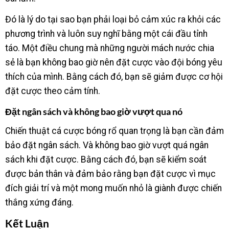
Đó là lý do tại sao bạn phải loại bỏ cảm xúc ra khỏi các
phương trình và luôn suy nghĩ bằng một cái đầu tỉnh
táo. Một điều chung mà những người mách nước chia
sẻ là bạn không bao giờ nên đặt cược vào đội bóng yêu
thích của mình. Bằng cách đó, bạn sẽ giảm được cơ hội
đặt cược theo cảm tính.
Đặt ngân sách và không bao giờ vượt qua nó
Chiến thuật cá cược bóng rổ quan trọng là bạn cần đảm
bảo đặt ngân sách. Và không bao giờ vượt quá ngân
sách khi đặt cược. Bằng cách đó, bạn sẽ kiểm soát
được bản thân và đảm bảo rằng bạn đặt cược vì mục
đích giải trí và một mong muốn nhỏ là giành được chiến
thắng xứng đáng.
Kết Luận