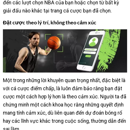
đến các lượt chọn NBA của bạn hoặc chọn từ bất kỳ
giải đấu nào khác tại trang cá cược bạn đã chọn.
Đặt cược theo lý trí, không theo cảm xúc
Một trong những lời khuyên quan trọng nhất, đặc biệt là
với cá cược điểm chấp, là luôn đảm bảo rằng bạn đặt
cược một cách hợp lý hơn là theo cảm xúc. Người ta đã
chứng minh một cách khoa học rằng những quyết định
mang tính cảm xúc, dù liên quan đến dự đoán bóng rổ
hay các lĩnh vực khác trong cuộc sống, thường dẫn đến
sai lầm.