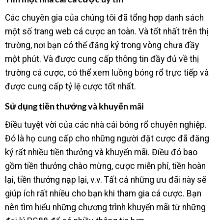
Các chuyên gia của chúng tôi đã tổng hợp danh sách
một số trang web cá cược an toàn. Và tốt nhất trên thị
trường, nơi bạn có thể đăng ký trong vòng chưa đầy
một phút. Và được cung cấp thông tin đầy đủ về thị
trường cá cược, có thể xem luồng bóng rổ trực tiếp và
được cung cấp tỷ lệ cược tốt nhất.
Sử dụng tiền thưởng và khuyến mãi
Điều tuyệt vời của các nhà cái bóng rổ chuyên nghiệp.
Đó là họ cung cấp cho những người đặt cược đã đăng
ký rất nhiều tiền thưởng và khuyến mãi. Điều đó bao
gồm tiền thưởng chào mừng, cược miễn phí, tiền hoàn
lại, tiền thưởng nạp lại, v.v. Tất cả những ưu đãi này sẽ
giúp ích rất nhiều cho bạn khi tham gia cá cược. Bạn
nên tìm hiểu những chương trình khuyến mãi từ những