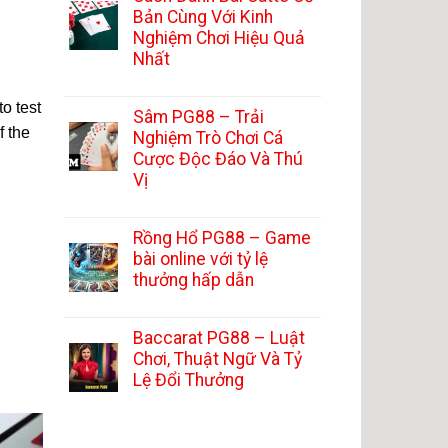
luận
Bản Cùng Với Kinh
ở
Nổ
Nghiệm Chơi Hiệu Quả
Hũ
Nhất
52
–
Không
Mẹo
có
Chơi
o test
bình
Thắng
Sâm PG88 – Trải
luận
Lớn
f the
Nghiệm Trò Chơi Cá
ở
Dành
Cách
Cho
Cược Độc Đáo Và Thú
Đánh
Các
Vị
Bài
Tân
Catte
Binh
Không
Cơ
có
Bản
bình
Cùng
Rồng Hổ PG88 – Game
luận
Với
bài online với tỷ lệ
ở
Kinh
Sâm
Nghiệm
thưởng hấp dẫn
PG88
Chơi
–
Không
Hiệu
Trải
có
Quả
Nghiệm
bình
Nhất
Baccarat PG88 – Luật
Trò
luận
Chơi
Chơi, Thuật Ngữ Và Tỷ
ở
Cá
Rồng
Lệ Đổi Thưởng
Cược
Hổ
Độc
PG88
Không
Đáo
–
có
Và
Game
bình
Thú
bài
luận