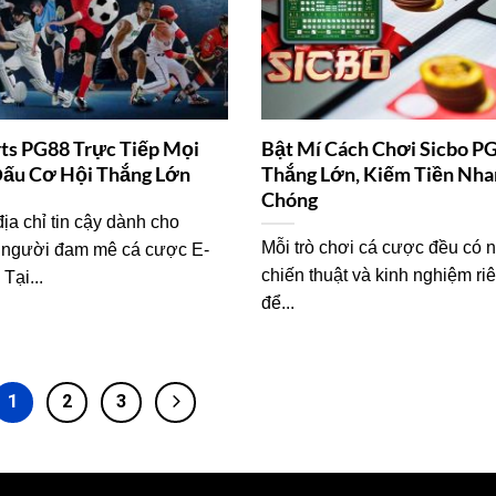
rts PG88 Trực Tiếp Mọi
Bật Mí Cách Chơi Sicbo P
Đấu Cơ Hội Thắng Lớn
Thắng Lớn, Kiếm Tiền Nha
Chóng
ịa chỉ tin cậy dành cho
Mỗi trò chơi cá cược đều có 
người đam mê cá cược E-
chiến thuật và kinh nghiệm ri
 Tại...
để...
1
2
3