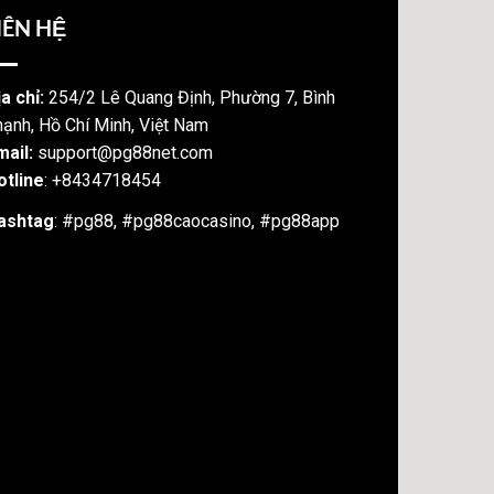
IÊN HỆ
ịa chỉ:
254/2 Lê Quang Định, Phường 7, Bình
hạnh, Hồ Chí Minh, Việt Nam
mail:
support@pg88net.com
otline
: +8434718454
ashtag
: #pg88, #pg88caocasino, #pg88app