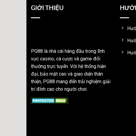
GIỚI THIỆU
HƯỚ
Hướn
Hướ
PG88 là nhà cái hàng đầu trong lĩnh
Hướ
vực casino, cá cược và game đổi
thưởng trực tuyến. Với hệ thống hiện
đại, bảo mật cao và giao diện thân
thiện, PG88 mang đến trải nghiệm giải
trí đỉnh cao cho người chơi.