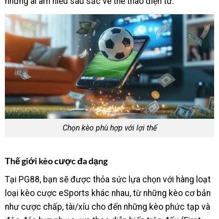
những ai am hiểu sâu sắc về thể thao điện tử.
Chọn kèo phù hợp với lợi thế
Thế giới kèo cược đa dạng
Tại PG88
, bạn sẽ được thỏa sức lựa chọn với hàng loạt
loại kèo cược eSports khác nhau, từ những kèo cơ bản
như cược chấp, tài/xỉu cho đến những kèo phức tạp và