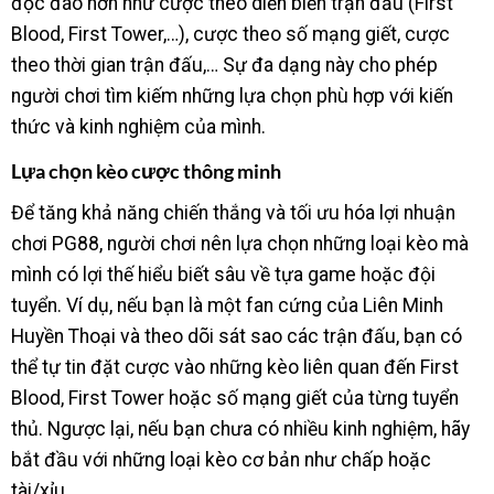
độc đáo hơn như cược theo diễn biến trận đấu (First
Blood, First Tower,…), cược theo số mạng giết, cược
theo thời gian trận đấu,… Sự đa dạng này cho phép
người chơi tìm kiếm những lựa chọn phù hợp với kiến
thức và kinh nghiệm của mình.
Lựa chọn kèo cược thông minh
Để tăng khả năng chiến thắng và tối ưu hóa lợi nhuận
chơi PG88
, người chơi nên lựa chọn những loại kèo mà
mình có lợi thế hiểu biết sâu về tựa game hoặc đội
tuyển. Ví dụ, nếu bạn là một fan cứng của Liên Minh
Huyền Thoại và theo dõi sát sao các trận đấu, bạn có
thể tự tin đặt cược vào những kèo liên quan đến First
Blood, First Tower hoặc số mạng giết của từng tuyển
thủ. Ngược lại, nếu bạn chưa có nhiều kinh nghiệm, hãy
bắt đầu với những loại kèo cơ bản như chấp hoặc
tài/xỉu.