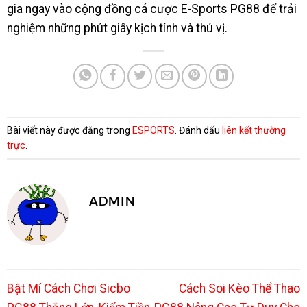
gia ngay vào cộng đồng cá cược E-Sports PG88
để trải
nghiệm những phút giây kịch tính và thú vị.
Bài viết này được đăng trong
ESPORTS
. Đánh dấu
liên kết thường
trực
.
ADMIN
Bật Mí Cách Chơi Sicbo
Cách Soi Kèo Thể Thao