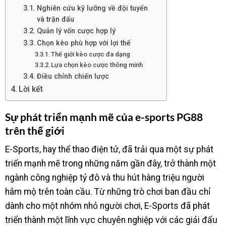
Nghiên cứu kỹ lưỡng về đội tuyển
và trận đấu
Quản lý vốn cược hợp lý
Chọn kèo phù hợp với lợi thế
Thế giới kèo cược đa dạng
Lựa chọn kèo cược thông minh
Điều chỉnh chiến lược
Lời kết
Sự phát triển mạnh mẽ của e-sports PG88
trên thế giới
E-Sports, hay thể thao điện tử, đã trải qua một sự phát
triển mạnh mẽ trong những năm gần đây, trở thành một
ngành công nghiệp tỷ đô và thu hút hàng triệu người
hâm mộ trên toàn cầu. Từ những trò chơi ban đầu chỉ
dành cho một nhóm nhỏ người chơi, E-Sports đã phát
triển thành một lĩnh vực chuyên nghiệp với các giải đấu