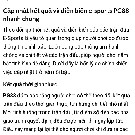
Cập nhật kết quả và diễn biến e-sports PG88
nhanh chóng
Theo dõi kịp thời kết quả và diễn biến của các trận đấu
E-Sports là yếu tố quan trọng giúp người chơi có được
thông tin chính xác. Luôn cung cấp thông tin nhanh
chóng và chi tiết về các trận đấu, giúp người chơi nắm
bắt tình hình dễ dàng. Dưới đây là bốn lý do chính khiến
việc cập nhật trở nên nổi bật.
Kết quả thời gian thực
PG88
đảm bảo rằng người chơi có thể theo dõi kết quả
trận đấu theo thời gian thực, từ những chi tiết nhỏ nhất.
Mỗi tình huống trong trận đấu, từ điểm số đến các pha
giao tranh quyết định, đều được hiển thị ngay lập tức.
Điều này mang lại lợi thế cho người chơi khi đưa ra các