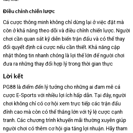
Điều chỉnh chiến lược
Cá cược thông minh không chỉ dừng lại ở việc đặt mà
còn ở khả năng theo dõi và điều chỉnh chiến lược. Người
chơi cần quan sát kỹ diễn biến trận đấu và có thể thay
đổi quyết định cá cược nếu cần thiết. Khả năng cập
nhật thông tin nhanh chóng là lợi thế lớn để người chơi
đưa ra những thay đổi hợp lý trong thời gian thực
Lời kết
PG88 là điểm đến lý tưởng cho những ai đam mê cá
cược E-Sports với nhiều lợi ích hấp dẫn. Tại đây, người
chơi không chỉ có cơ hội xem trực tiếp các trận đấu
đỉnh cao mà còn có thể thắng lớn với tỷ lệ cược cạnh
tranh. Các chương trình khuyến mãi thường xuyên giúp
người chơi có thêm cơ hội gia tăng lợi nhuận. Hãy tham