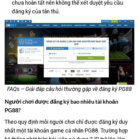
chưa hoàn tất nên không thể xét duyệt yêu cầu
đăng ký của tân thủ.
FAQs – Giải đáp câu hỏi thường gặp về đăng ký PG88
Người chơi được đăng ký bao nhiêu tài khoản
PG88?
Theo quy định mỗi người chơi chỉ được đăng ký duy
nhất một tài khoản game cá nhân PG88. Trường hợp