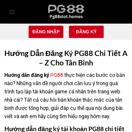
Bỏ
qua
nội
dung
ĐĂNG NHẬP
ĐĂNG KÝ
Hướng Dẫn Đăng Ký PG88 Chi Tiết A
– Z Cho Tân Binh
Hướng dẫn đăng ký
PG88
thực hiện các bước cơ bản
nào? Những vấn đề người chơi cần lưu ý trong quá
trình tạo lập tài khoản game cá nhân trên trang web
nhà cái? Tất cả câu hỏi băn khoăn thắc mắc của tân
binh được tổng hợp, giải đáp cụ thể qua nội dung bài
viết và anh em hãy cùng tìm hiểu ngay hôm nay.
Hướng dẫn đăng ký tài khoản PG88 chi tiết