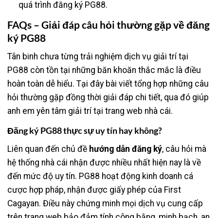
quá trình đăng ký PG88.
FAQs – Giải đáp câu hỏi thường gặp về đăng
ký PG88
Tân binh chưa từng trải nghiệm dịch vụ giải trí tại
PG88 còn tồn tại những băn khoăn thắc mắc là điều
hoàn toàn dễ hiểu. Tại đây bài viết tổng hợp những câu
hỏi thường gặp đồng thời giải đáp chi tiết, qua đó giúp
anh em yên tâm giải trí tại trang web nhà cái.
Đăng ký PG88 thực sự uy tín hay không?
Liên quan đến chủ đề
hướng dẫn đăng ký
, câu hỏi mà
hệ thống nhà cái nhận được nhiều nhất hiện nay là về
đến mức độ uy tín. PG88 hoạt động kinh doanh cá
cược hợp pháp, nhận được giấy phép của First
Cagayan. Điều này chứng minh mọi dịch vụ cung cấp
trên trang web bảo đảm tính công bằng, minh bạch, an