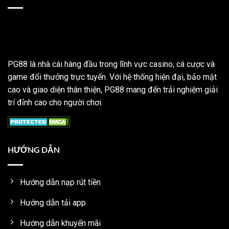
PG88 là nhà cái hàng đầu trong lĩnh vực casino, cá cược và
game đổi thưởng trực tuyến. Với hệ thống hiện đại, bảo mật
cao và giao diện thân thiện, PG88 mang đến trải nghiệm giải
trí đỉnh cao cho người chơi.
HƯỚNG DẪN
Hướng dẫn nạp rút tiền
Hướng dẫn tải app
Hướng dẫn khuyến mãi