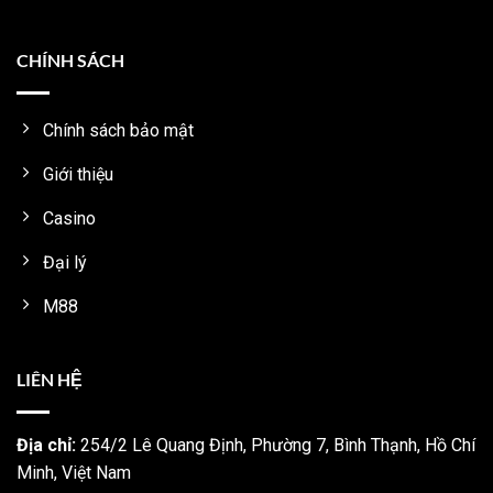
CHÍNH SÁCH
Chính sách bảo mật
Giới thiệu
Casino
Đại lý
M88
LIÊN HỆ
Địa chỉ:
254/2 Lê Quang Định, Phường 7, Bình Thạnh, Hồ Chí
Minh, Việt Nam