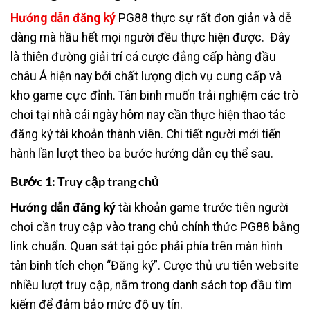
Hướng dẫn đăng ký
PG88 thực sự rất đơn giản và dễ
dàng mà hầu hết mọi người đều thực hiện được. Đây
là thiên đường giải trí cá cược đẳng cấp hàng đầu
châu Á hiện nay bởi chất lượng dịch vụ cung cấp và
kho game cực đỉnh. Tân binh muốn trải nghiệm các trò
chơi tại nhà cái ngày hôm nay cần thực hiện thao tác
đăng ký tài khoản thành viên. Chi tiết người mới tiến
hành lần lượt theo ba bước hướng dẫn cụ thể sau.
Bước 1: Truy cập trang chủ
Hướng dẫn đăng ký
tài khoản game trước tiên người
chơi cần truy cập vào trang chủ chính thức PG88 bằng
link chuẩn. Quan sát tại góc phải phía trên màn hình
tân binh tích chọn “Đăng ký”. Cược thủ ưu tiên website
nhiều lượt truy cập, nằm trong danh sách top đầu tìm
kiếm để đảm bảo mức độ uy tín.