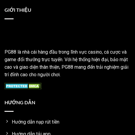
GIỚI THIỆU
PG88 là nhà cái hàng đầu trong lĩnh vực casino, cá cược và
game đổi thưởng trực tuyến. Với hệ thống hiện đại, bảo mật
cao và giao diện thân thiện, PG88 mang đến trải nghiệm giải
trí đỉnh cao cho người chơi.
HƯỚNG DẪN
Hướng dẫn nạp rút tiền
Hướng dẫn tải app