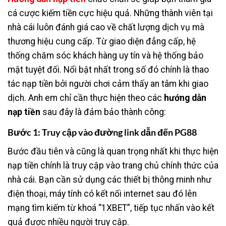
cá cược kiếm tiền cực hiệu quả. Những thành viên tại
nhà cái luôn đánh giá cao về chất lượng dịch vụ mà
thương hiệu cung cấp. Từ giao diện đẳng cấp, hệ
thống chăm sóc khách hàng uy tín và hệ thống bảo
mật tuyệt đối. Nổi bật nhất trong số đó chính là thao
tác nạp tiền bởi người chơi cảm thấy an tâm khi giao
dịch. Anh em chỉ cần thực hiện theo các
hướng dẫn
nạp tiền
sau đây là đảm bảo thành công:
Bước 1: Truy cập vào đường link dẫn đến PG88
Bước đầu tiên và cũng là quan trọng nhất khi thực hiện
nạp tiền chính là truy cập vào
trang
chủ chính thức của
nhà cái. Bạn cần sử dụng các thiết bị thông minh như
điện thoại, máy tính có kết nối internet sau đó lên
mạng tìm kiếm từ khoá “1XBET”, tiếp tục nhấn vào kết
quả được nhiều người truy cập.