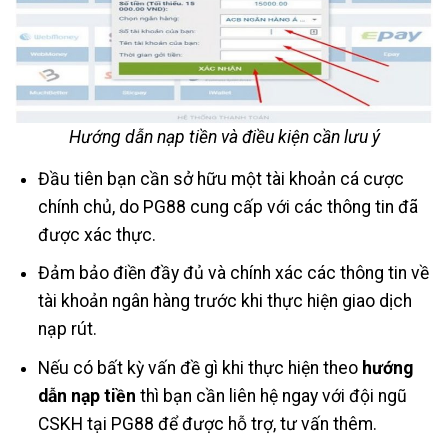
Hướng dẫn nạp tiền và điều kiện cần lưu ý
Đầu tiên bạn cần sở hữu một tài khoản cá cược
chính chủ, do PG88 cung cấp với các thông tin đã
được xác thực.
Đảm bảo điền đầy đủ và chính xác các thông tin về
tài khoản ngân hàng trước khi thực hiện giao dịch
nạp rút.
Nếu có bất kỳ vấn đề gì khi thực hiện theo
hướng
dẫn nạp tiền
thì bạn cần liên hệ ngay với đội ngũ
CSKH tại PG88 để được hỗ trợ, tư vấn thêm.